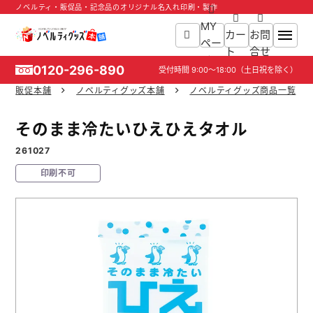
ノベルティ・販促品・記念品のオリジナル名入れ印刷・製作
MY
カー
お問
ペー
ト
合せ
ジ
0120-296-890
受付時間
9:00～18:00
（土日祝を除く）
販促本舗
ノベルティグッズ本舗
ノベルティグッズ商品一覧
ホーム
そのまま冷たいひえひえタオル
商品一覧
261027
印刷不可
ご利用ガイド
入稿ガイド
スタッフ紹介
お役立ち情報