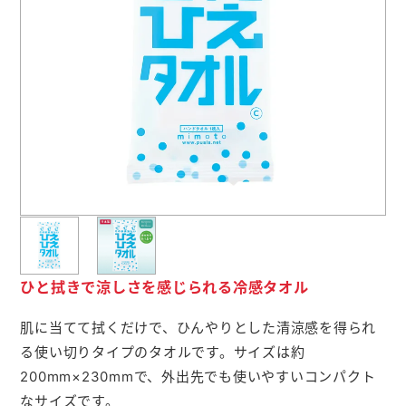
よくあるご質問
名入れ印刷方法
会社概要
お問い合わせ
ポケットティッシュ本舗
カレンダー本舗
ひと拭きで涼しさを感じられる冷感タオル
カイロ本舗
肌に当てて拭くだけで、ひんやりとした清涼感を得られ
る使い切りタイプのタオルです。サイズは約
キャンディー本舗
200mm×230mmで、外出先でも使いやすいコンパクト
ボックスティッシュ本舗
なサイズです。