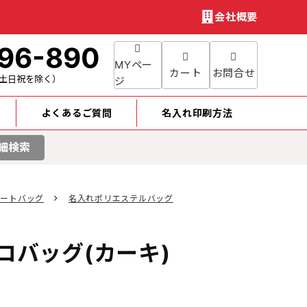
会社概要
96-890
MYペー
カート
お問合せ
土日祝を除く）
ジ
よくあるご質問
名入れ印刷方法
細検索
トートバッグ
名入れポリエステルバッグ
バッグ(カーキ)
円