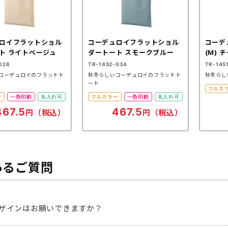
ロイフラットショル
コーデュロイフラットショル
コーデ
ト ライトベージュ
ダートート スモークブルー
(M)
028
TR-1452-034
TR-145
コーデュロイのフラットト
秋冬らしいコーデュロイのフラットト
秋冬らし
ート
フルカ
ー
一色印刷
名入れ可
フルカラー
一色印刷
名入れ可
467.5
467.5
円（税込）
円（税込）
あるご質問
ザインはお願いできますか？