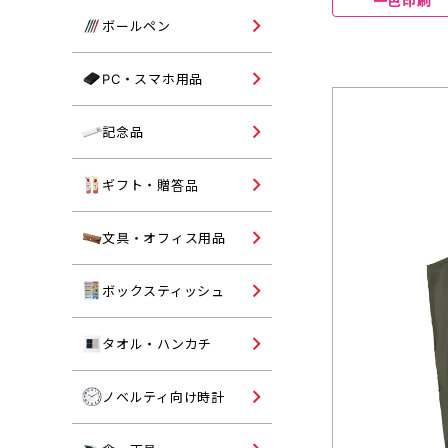
一色印刷
コットンバッグ
単色ボールペン
ボールペン
不織布トートバッグ
多色ボールペン
パソコングッズ
PC・スマホ用品
ポリエステルバッグ
多機能ボールペン
モバイルバッテリー・スマ
ポーチ・鞄
記念品向けタンブラー
記念品
用品
記念品向けマグカップ
オリジナル名入れギフト・
ギフト・贈答品
答品
記念品向けボトル
シャーペン・マーカー
文具・オフィス用品
記念品向けバッグ
印章ケース・朱肉
既製品ボックスティッシュ
ボックスティッシュ
記念品向けタオル
マグネット・フック
記念品向けボールペン
オリジナル名入れタオル・
タオル・ハンカチ
ンカチ
ペンケース・トレイ
記念品向け文具
オリジナル名入れ時計
ノベルティ向け時計
パスケース・ルーペ
記念品向け時計
ノート