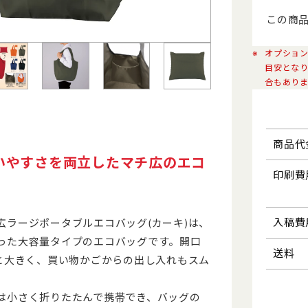
この商
防犯・防災
工具・メ
オプショ
目安とな
トラベル・レジャー
夏向けひ
合もあり
年末年始特集
ジ
商品代
いやすさを両立したマチ広のエコ
印刷費
入稿費
広ラージポータブルエコバッグ(カーキ)は、
バ
った大容量タイプのエコバッグです。開口
送料
mと大きく、買い物かごからの出し入れもスム
。
ル
は小さく折りたたんで携帯でき、バッグの