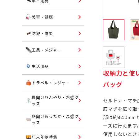
オリジナル名入れ傘・雨具
傘・雨具
ランチグッズ
コスメ・エチケット
美容・健康
ヘルスケア
ライト
防犯・防災
防犯グッズ・反射板
オリジナル名入れ工具・メ
工具・メジャー
ャー
防災グッズ
キッチン・ランドリー
生活用品
収納力と使
掃除用品
トラベルグッズ
トラベル・レジャー
バッグ
入浴剤・バスグッズ
レジャー用品
夏向けひんやり・冷感グ
ハンディファン
セルトナ・マチ
ッズ
トイレットペーパー
トラベルバッグ・レジャー
底マチを広く取
折りたたみうちわ
ッグ
冬向けあったか・温感グ
部は約440m
ブランケット
ッズ
保冷剤
ーズに行えます
ネックウォーマー・ストー
使用しないとき
ご挨拶用タオル・ハンカチ
年末年始特集
冷感マフラー