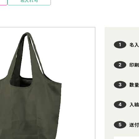
名入れ可
本体色
名入れの可否
印刷方法
ホ
名
条件をリセット
贈
印
数
タンブラー・マグカップ
エコバッ
入
ハ
PC・スマホ用品
記念品
文具・オフィス用品
ボックス
送
ノベルティ向け時計
傘・雨具