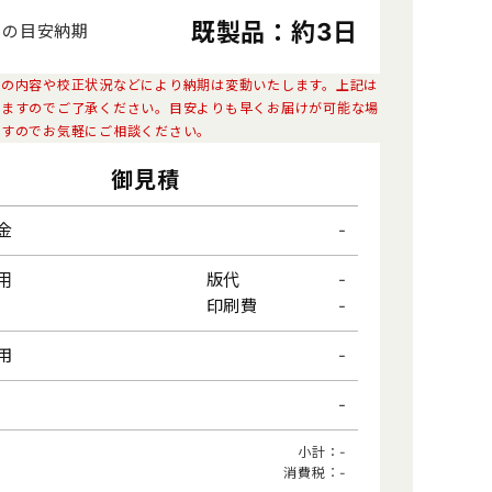
既製品：約3日
品の目安納期
ジャー
生活用品
ンの内容や校正状況などにより納期は変動いたします。上記は
りますのでご了承ください。目安よりも早くお届けが可能な場
んやり・冷感グッズ
冬向けあったか・温感グッズ
ますのでお気軽にご相談ください。
御見積
-
金
-
用
版代
-
印刷費
-
用
-
小計：
-
消費税：
-