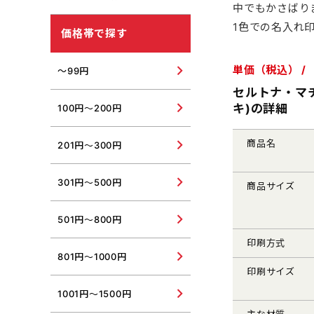
中でもかさばり
USBウォーマー・USB加湿
器
紫外線対策グッズ
1色での名入れ
価格帯で探す
その他冬向けグッズ
その他夏向けグッズ
単価（税込） /
～99円
セルトナ・マ
キ)の詳細
100円～200円
商品名
201円～300円
301円～500円
商品サイズ
501円～800円
印刷方式
801円～1000円
印刷サイズ
1001円～1500円
主な材質