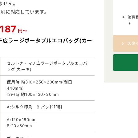
ません。
印刷に対応しています。
消費
す
187
円～
チ広ラージポータブルエコバッグ(カー
スタ
セルトナ・マチ広ラージポータブルエコバ
ッグ(カーキ)
使用時:約310×250×200mm(間口
440mm)
収納時:約100×130×20mm
A:シルク印刷 B:パッド印刷
A:120×180mm
B:20×60mm