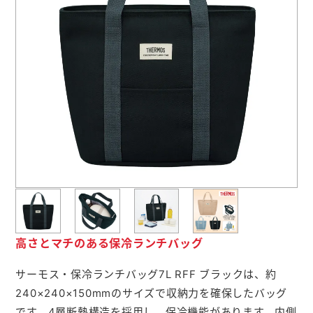
よくあるご質問
名入れ印刷方法
会社概要
お問い合わせ
ポケットティッシュ本舗
カレンダー本舗
高さとマチのある保冷ランチバッグ
カイロ本舗
キャンディー本舗
サーモス・保冷ランチバッグ7L RFF ブラックは、約
240×240×150mmのサイズで収納力を確保したバッグ
ボックスティッシュ本舗
です。4層断熱構造を採用し、保冷機能があります。内側