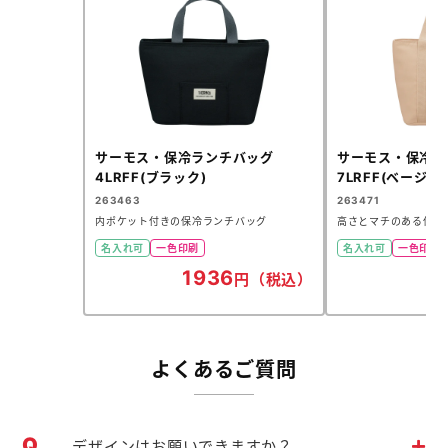
サーモス・保冷ランチバッグ
サーモス・保冷ラ
4LRFF(ブラック)
7LRFF(ベージュ)
263463
263471
内ポケット付きの保冷ランチバッグ
高さとマチのある保冷
名入れ可
一色印刷
名入れ可
一色印刷
1936
2
円（税込）
よくあるご質問
デザインはお願いできますか？