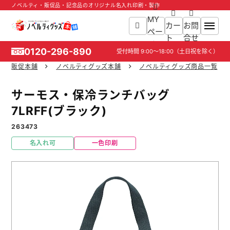
ノベルティ・販促品・記念品のオリジナル名入れ印刷・製作
MY
カー
お問
ペー
ト
合せ
ジ
0120-296-890
受付時間
9:00～18:00
（土日祝を除く）
販促本舗
ノベルティグッズ本舗
ノベルティグッズ商品一覧
ホーム
サーモス・保冷ランチバッグ
商品一覧
7LRFF(ブラック)
263473
ご利用ガイド
名入れ可
一色印刷
入稿ガイド
スタッフ紹介
お役立ち情報