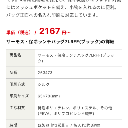
メモ帳本舗
にはメッシュポケットを備え、小物を入れるのに便利。
バッグ正面への名入れ印刷に対応しています。
クリアファイル本舗
2167
ウェットティッシュ本舗
単価（税込） /
円～
うちわ本舗
サーモス・保冷ランチバッグ7LRFF(ブラック)の詳細
扇子本舗
商品名
サーモス・保冷ランチバッグ7LRFF(ブラッ
ク)
ノベルティグッズ本舗
品番
263473
印刷方式
シルク
印刷サイズ
65×70(mm)
主な材質
発泡ポリエチレン、ポリエステル、その他
(PEVA、ポリプロピレン不織布)
納期
既製品:約3営業日 / 名入れ:約3週間