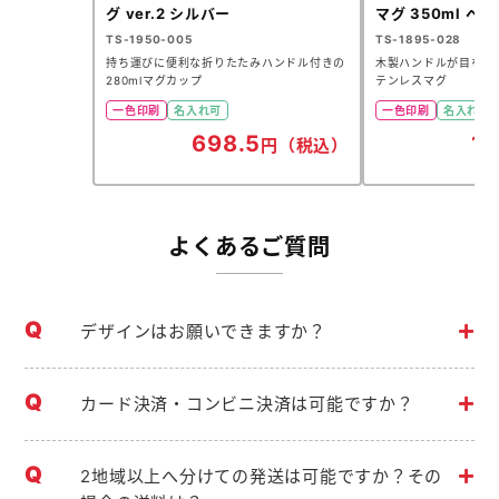
グ ver.2 シルバー
マグ 350ml ベ
TS-1950-005
TS-1895-028
持ち運びに便利な折りたたみハンドル付きの
木製ハンドルが目を引
280mlマグカップ
テンレスマグ
一色印刷
名入れ可
一色印刷
名入れ可
698.5
1
円（税込）
よくあるご質問
デザインはお願いできますか？
カード決済・コンビニ決済は可能ですか？
2地域以上へ分けての発送は可能ですか？その