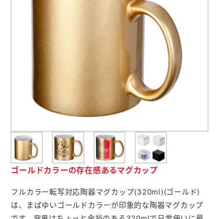
よくあるご質問
名入れ印刷方法
会社概要
お問い合わせ
ポケットティッシュ本舗
カレンダー本舗
ゴールドカラーの存在感あるマグカップ
カイロ本舗
キャンディー本舗
フルカラー転写対応陶器マグカップ(320ml)(ゴールド)
は、まばゆいゴールドカラーが印象的な陶器マグカップ
ボックスティッシュ本舗
です。容量はちょっと余裕のある320mlで日常使いに最