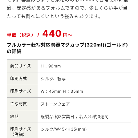
メモ帳本舗
適。安定感があるフォルムですので、少しくらい手が当
たっても倒れにくいという強みもあります。
クリアファイル本舗
440
ウェットティッシュ本舗
単価（税込） /
円～
うちわ本舗
フルカラー転写対応陶器マグカップ(320ml)(ゴールド)
の詳細
扇子本舗
商品サイズ
H：96mm
ノベルティグッズ本舗
印刷方式
シルク、転写
印刷サイズ
W：45mm H：35mm
主な材質
ストーンウェア
納期
既製品:約3営業日 / 名入れ:約3週間
印刷サイズ
シルク/W45×H35(mm)
（詳細）