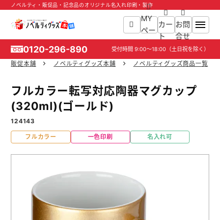
ノベルティ・販促品・記念品のオリジナル名入れ印刷・製作
MY
カー
お問
ペー
ト
合せ
ジ
0120-296-890
受付時間
9:00～18:00
（土日祝を除く）
販促本舗
ノベルティグッズ本舗
ノベルティグッズ商品一覧
ホーム
フルカラー転写対応陶器マグカップ
商品一覧
(320ml)(ゴールド)
124143
ご利用ガイド
フルカラー
一色印刷
名入れ可
入稿ガイド
スタッフ紹介
お役立ち情報