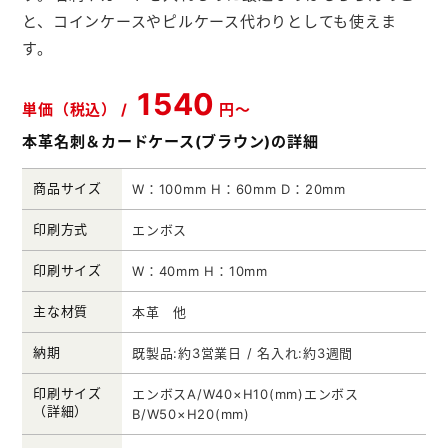
と、コインケースやピルケース代わりとしても使えま
メモ帳本舗
す。
クリアファイル本舗
1540
ウェットティッシュ本舗
単価（税込） /
円～
本革名刺＆カードケース(ブラウン)の詳細
うちわ本舗
扇子本舗
商品サイズ
W：100mm H：60mm D：20mm
ノベルティグッズ本舗
印刷方式
エンボス
印刷サイズ
W：40mm H：10mm
主な材質
本革 他
納期
既製品:約3営業日 / 名入れ:約3週間
印刷サイズ
エンボスA/W40×H10(mm)エンボス
（詳細）
B/W50×H20(mm)