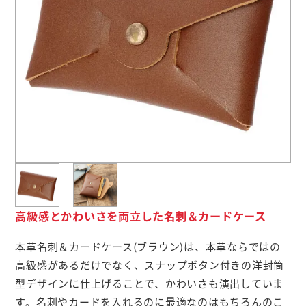
よくあるご質問
名入れ印刷方法
会社概要
お問い合わせ
ポケットティッシュ本舗
カレンダー本舗
高級感とかわいさを両立した名刺＆カードケース
カイロ本舗
本革名刺＆カードケース(ブラウン)は、本革ならではの
高級感があるだけでなく、スナップボタン付きの洋封筒
キャンディー本舗
型デザインに仕上げることで、かわいさも演出していま
ボックスティッシュ本舗
す。名刺やカードを入れるのに最適なのはもちろんのこ