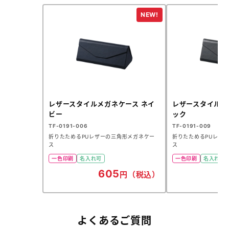
レザースタイルメガネケース ネイ
レザースタイルメ
ビー
ック
TF-0191-006
TF-0191-009
折りたためるPUレザーの三角形メガネケー
折りたためるPUレザ
ス
ス
一色印刷
名入れ可
一色印刷
名入れ可
605
6
円（税込）
よくあるご質問