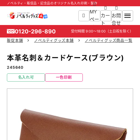
ノベルティ・販促品・記念品のオリジナル名入れ印刷・製作
MY
カー
お問
ペー
ト
合せ
ジ
0120-296-890
受付時間
9:00～18:00
（土日祝を除く）
販促本舗
ノベルティグッズ本舗
ノベルティグッズ商品一覧
ホーム
本革名刺＆カードケース(ブラウン)
商品一覧
245640
名入れ可
一色印刷
ご利用ガイド
入稿ガイド
スタッフ紹介
お役立ち情報