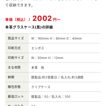
て収納できます。
メモ帳本舗
クリアファイル本舗
2002
単価（税込） /
円～
ウェットティッシュ本舗
本革グラスケース(黒)の詳細
うちわ本舗
商品サイズ
W：160mm H：60mm D：40mm
扇子本舗
印刷方式
エンボス
ノベルティグッズ本舗
印刷サイズ
W：50mm H：12mm
主な材質
本革 他
納期
既製品:約3営業日 / 名入れ:約3週間
梱包形態
クリアケース
最低ロット
既製品：50／名入れ：100
ケース入り