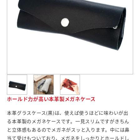
よくあるご質問
名入れ印刷方法
会社概要
お問い合わせ
ポケットティッシュ本舗
カレンダー本舗
ホールド力が高い本革製メガネケース
カイロ本舗
本革グラスケース(黒)は、使えば使うほどに味わいが出
る本革製のメガネケースです。一見スリムですがきちん
キャンディー本舗
と立体感もあるのでメガネがスッと入ります。中には鼻
ボックスティッシュ本舗
当て受けもついており、メガネをしっかりとホールドし