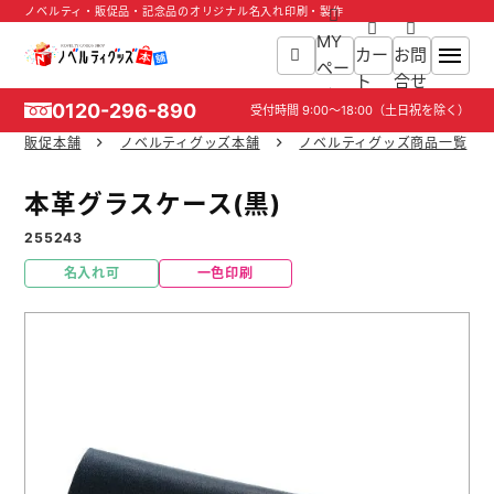
ノベルティ・販促品・記念品のオリジナル名入れ印刷・製作
MY
カー
お問
ペー
ト
合せ
ジ
0120-296-890
受付時間
9:00～18:00
（土日祝を除く）
販促本舗
ノベルティグッズ本舗
ノベルティグッズ商品一覧
ホーム
本革グラスケース(黒)
商品一覧
255243
名入れ可
一色印刷
ご利用ガイド
入稿ガイド
スタッフ紹介
お役立ち情報