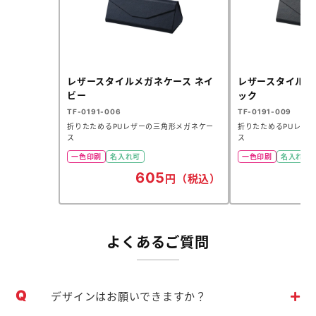
レザースタイルメガネケース ネイ
レザースタイルメ
ビー
ック
TF-0191-006
TF-0191-009
折りたためるPUレザーの三角形メガネケー
折りたためるPUレザ
ス
ス
一色印刷
名入れ可
一色印刷
名入れ可
605
6
円（税込）
よくあるご質問
デザインはお願いできますか？