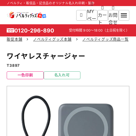
ノベルティ・販促品・記念品のオリジナル名入れ印刷・製作
MY
カー
お問
ペー
ト
合せ
ジ
0120-296-890
受付時間
9:00～18:00
（土日祝を除く）
販促本舗
ノベルティグッズ本舗
ノベルティグッズ商品一覧
ホーム
ワイヤレスチャージャー
商品一覧
T3897
一色印刷
名入れ可
ご利用ガイド
入稿ガイド
スタッフ紹介
お役立ち情報