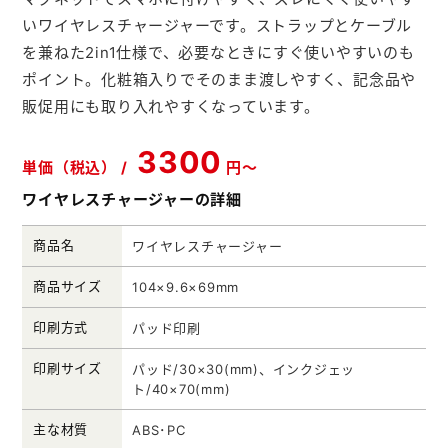
メモ帳本舗
いワイヤレスチャージャーです。ストラップとケーブル
を兼ねた2in1仕様で、必要なときにすぐ使いやすいのも
クリアファイル本舗
ポイント。化粧箱入りでそのまま渡しやすく、記念品や
ウェットティッシュ本舗
販促用にも取り入れやすくなっています。
うちわ本舗
3300
単価（税込） /
円～
扇子本舗
ワイヤレスチャージャーの詳細
ノベルティグッズ本舗
商品名
ワイヤレスチャージャー
商品サイズ
104×9.6×69mm
印刷方式
パッド印刷
印刷サイズ
パッド/30×30(mm)、インクジェッ
ト/40×70(mm)
主な材質
ABS･PC