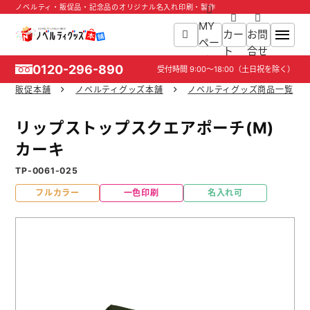
ノベルティ・販促品・記念品のオリジナル名入れ印刷・製作
MY
カー
お問
ペー
ト
合せ
ジ
0120-296-890
受付時間
9:00～18:00
（土日祝を除く）
販促本舗
ノベルティグッズ本舗
ノベルティグッズ商品一覧
ホーム
リップストップスクエアポーチ(M)
商品一覧
カーキ
TP-0061-025
ご利用ガイド
フルカラー
一色印刷
名入れ可
入稿ガイド
スタッフ紹介
お役立ち情報