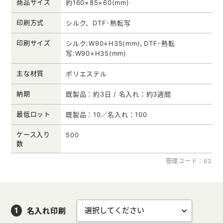
商品サイズ
約160×85×60(mm)
印刷方式
シルク、DTF･熱転写
印刷サイズ
シルク:W90×H35(mm)､DTF･熱転
写:W90×H35(mm)
主な材質
ポリエステル
納期
既製品：約3日 / 名入れ：約3週間
最低ロット
既製品：10／名入れ：100
ケース入り
500
数
管理コード：63
名入れ印刷