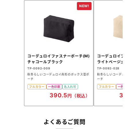
コーデュロイファスナーポーチ(M)
コーデュロイファ
チャコールブラック
ライトベージュ
TP-0092-009
TP-0092-028
秋冬らしいコーデュロイ舟形のボックス型ポ
秋冬らしいコーデュロ
ーチ
ーチ
フルカラー
一色印刷
名入れ可
フルカラー
一色印
390.5
39
円（税込）
よくあるご質問