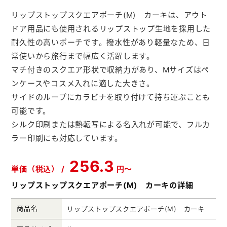
メモ帳本舗
リップストップスクエアポーチ(M) カーキは、アウト
ドア用品にも使用されるリップストップ生地を採用した
クリアファイル本舗
耐久性の高いポーチです。撥水性があり軽量なため、日
ウェットティッシュ本舗
常使いから旅行まで幅広く活躍します。
マチ付きのスクエア形状で収納力があり、Mサイズはペ
うちわ本舗
ンケースやコスメ入れに適した大きさ。
扇子本舗
サイドのループにカラビナを取り付けて持ち運ぶことも
可能です。
ノベルティグッズ本舗
シルク印刷または熱転写による名入れが可能で、フルカ
ラー印刷にも対応しています。
256.3
単価（税込） /
円～
リップストップスクエアポーチ(M) カーキの詳細
商品名
リップストップスクエアポーチ(M) カーキ