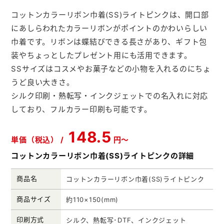
メモ帳本舗
コットンカラーリボン巾着(SS)ライトピンクは、開口部
にあしらわれたカラーリボンがポイントのかわいらしい
クリアファイル本舗
巾着です。リボンは蝶結びできる長さがあり、ギフト包
ウェットティッシュ本舗
装やちょっとしたプレゼント用にも活用できます。
SSサイズはコスメやお菓子などの小物を入れるのにちょ
うちわ本舗
うど良い大きさ。
扇子本舗
シルク印刷・熱転写・インクジェットでの名入れに対応
しており、フルカラー印刷も可能です。
ノベルティグッズ本舗
148.5
単価（税込） /
円～
コットンカラーリボン巾着(SS)ライトピンクの詳細
商品名
コットンカラーリボン巾着(SS)ライトピンク
商品サイズ
約110×150(mm)
印刷方式
シルク、熱転写･DTF、インクジェット