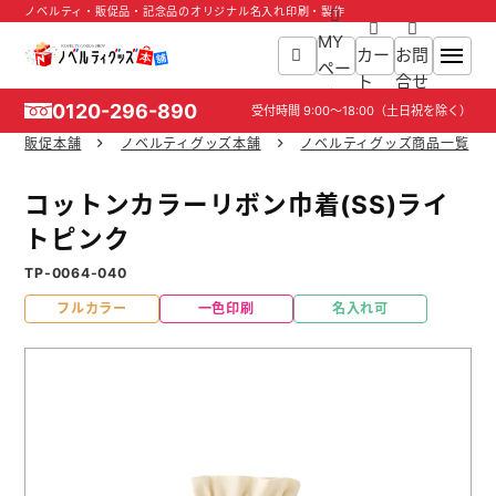
ノベルティ・販促品・記念品のオリジナル名入れ印刷・製作
MY
カー
お問
ペー
ト
合せ
ジ
0120-296-890
受付時間
9:00～18:00
（土日祝を除く）
販促本舗
ノベルティグッズ本舗
ノベルティグッズ商品一覧
ホーム
コットンカラーリボン巾着(SS)ライ
商品一覧
トピンク
TP-0064-040
ご利用ガイド
フルカラー
一色印刷
名入れ可
入稿ガイド
スタッフ紹介
お役立ち情報