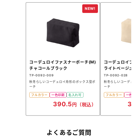
コーデュロイファスナーポーチ(M)
コーデュロイファ
チャコールブラック
ライトベージュ
TP-0092-009
TP-0092-028
秋冬らしいコーデュロイ舟形のボックス型ポ
秋冬らしいコーデュロ
ーチ
ーチ
フルカラー
一色印刷
名入れ可
フルカラー
一色印
390.5
39
円（税込）
よくあるご質問