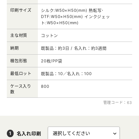
印刷サイズ
シルク:W50×H50(mm) 熱転写･
DTF:W50×H50(mm) インクジェッ
ト:W50×H50(mm)
主な材質
コットン
納期
既製品：約3日 / 名入れ：約3週間
梱包形態
20枚/PP袋
最低ロット
既製品：10／名入れ：100
ケース入り
800
数
管理コード：63
名入れ印刷