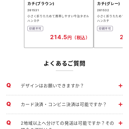
カチ(ブラウン)
カチ(グレー)
261531
261532
小さく折りたためて携帯しやすい今治タオル
小さく折りたためて携
ハンカチ
ハンカチ
印刷不可
印刷不可
214.5
21
円（税込）
よくあるご質問
デザインはお願いできますか？
カード決済・コンビニ決済は可能ですか？
2地域以上へ分けての発送は可能ですか？その