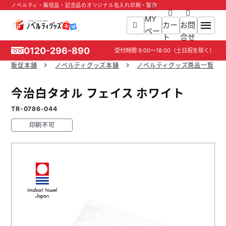
ノベルティ・販促品・記念品のオリジナル名入れ印刷・製作
MY
カー
お問
ペー
ト
合せ
ジ
0120-296-890
受付時間
9:00～18:00
（土日祝を除く）
販促本舗
ノベルティグッズ本舗
ノベルティグッズ商品一覧
ホーム
今治白タオル フェイス ホワイト
商品一覧
TR-0786-044
印刷不可
ご利用ガイド
入稿ガイド
スタッフ紹介
お役立ち情報