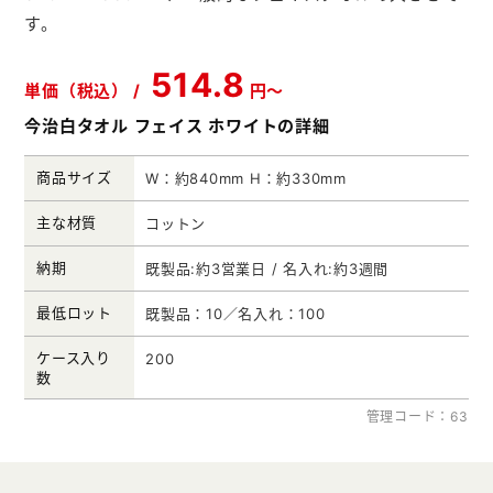
す。
メモ帳本舗
クリアファイル本舗
514.8
単価（税込） /
円～
ウェットティッシュ本舗
今治白タオル フェイス ホワイトの詳細
うちわ本舗
商品サイズ
W：約840mm H：約330mm
扇子本舗
主な材質
コットン
ノベルティグッズ本舗
納期
既製品:約3営業日 / 名入れ:約3週間
最低ロット
既製品：10／名入れ：100
ケース入り
200
数
管理コード：63