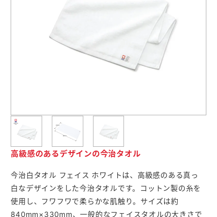
よくあるご質問
名入れ印刷方法
会社概要
お問い合わせ
ポケットティッシュ本舗
カレンダー本舗
高級感のあるデザインの今治タオル
カイロ本舗
今治白タオル フェイス ホワイトは、高級感のある真っ
白なデザインをした今治タオルです。コットン製の糸を
キャンディー本舗
使用し、フワフワで柔らかな肌触り。サイズは約
ボックスティッシュ本舗
840mm×330mm、一般的なフェイスタオルの大きさで