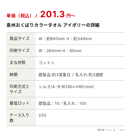
メモ帳本舗
201.3
単価（税込） /
円～
クリアファイル本舗
泉州おくばりカラータオル アイボリーの詳細
ウェットティッシュ本舗
商品サイズ
W：約860mm H：約340mm
うちわ本舗
印刷サイズ
W：260mm H：60mm
扇子本舗
主な材質
コットン
ノベルティグッズ本舗
納期
既製品:約3営業日 / 名入れ:約3週間
印刷方式と
シルク/A･B:W260×H60(mm)
サイズ
最低ロット
既製品：10／名入れ：100
ケース入り
250
数
管理コード：63