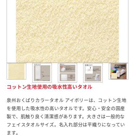
よくあるご質問
名入れ印刷方法
会社概要
お問い合わせ
ポケットティッシュ本舗
コットン生地使用の吸水性高いタオル
カレンダー本舗
泉州おくばりカラータオル アイボリーは、コットン生地
カイロ本舗
を使用した吸水性の高いタオルです。安心・安全の国産
製で、肌触り良く清潔感があります。大きさは一般的な
キャンディー本舗
フェイスタオルサイズ。名入れ部分は平織りになってい
ボックスティッシュ本舗
ます。