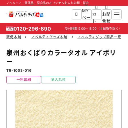
ノベルティ・販促品・記念品のオリジナル名入れ印刷・製作
MY
カー
お問
ペー
ト
合せ
ジ
0120-296-890
受付時間
9:00～18:00
（土日祝を除く）
販促本舗
ノベルティグッズ本舗
ノベルティグッズ商品一覧
ホーム
泉州おくばりカラータオル アイボリ
商品一覧
ー
TR-1003-016
ご利用ガイド
一色印刷
名入れ可
入稿ガイド
スタッフ紹介
お役立ち情報