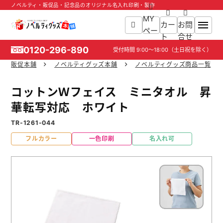
ノベルティ・販促品・記念品のオリジナル名入れ印刷・製作
MY
カー
お問
ペー
ト
合せ
ジ
0120-296-890
受付時間
9:00～18:00
（土日祝を除く）
販促本舗
ノベルティグッズ本舗
ノベルティグッズ商品一覧
ホーム
コットンＷフェイス ミニタオル 昇
商品一覧
華転写対応 ホワイト
TR-1261-044
ご利用ガイド
フルカラー
一色印刷
名入れ可
入稿ガイド
スタッフ紹介
お役立ち情報