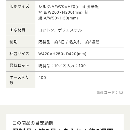
印刷サイズ
シルク:A/W70×H70(mm) 昇華転
写:B/W200×H200(mm) 刺
繍:A/W50×H30(mm)
主な材質
コットン、ポリエステル
納期
既製品：約3日 / 名入れ：約3週間
梱包サイズ
W420×H250×D420(mm)
最低ロット
既製品：10／名入れ：100
ケース入り
400
数
管理コード：63
この商品の目安納期