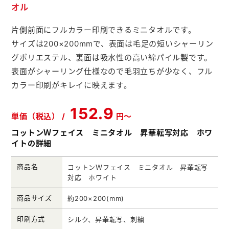
オル
メモ帳本舗
片側前面にフルカラー印刷できるミニタオルです。
クリアファイル本舗
サイズは200×200mmで、表面は毛足の短いシャーリン
ウェットティッシュ本舗
グポリエステル、裏面は吸水性の高い綿パイル製です。
表面がシャーリング仕様なので毛羽立ちが少なく、フル
うちわ本舗
カラー印刷がキレイに映えます。
扇子本舗
152.9
ノベルティグッズ本舗
単価（税込） /
円～
コットンＷフェイス ミニタオル 昇華転写対応 ホワ
イトの詳細
商品名
コットンＷフェイス ミニタオル 昇華転写
対応 ホワイト
商品サイズ
約200×200(mm)
印刷方式
シルク、昇華転写、刺繍