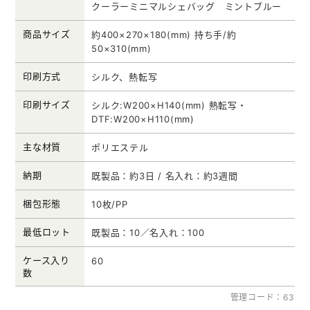
クーラーミニマルシェバッグ ミントブルー
商品サイズ
約400×270×180(mm) 持ち手/約
50×310(mm)
印刷方式
シルク、熱転写
印刷サイズ
シルク:W200×H140(mm) 熱転写・
DTF:W200×H110(mm)
主な材質
ポリエステル
納期
既製品：約3日 / 名入れ：約3週間
梱包形態
10枚/PP
最低ロット
既製品：10／名入れ：100
ケース入り
60
数
管理コード：63