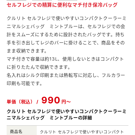
セルフレジでの精算に便利なマチ付き保冷バッグ
メモ帳本舗
クルリト セルフレジで使いやすいコンパクトクーラーミ
クリアファイル本舗
ニマルシェバッグ ミントブルーは、セルフレジでの会
ウェットティッシュ本舗
計をスムーズにするために設計されたバッグです。持ち
手を引き出してレジのバーに掛けることで、商品をその
うちわ本舗
まま収納できます。
扇子本舗
マチ付きで容量は約13L、使用しないときはコンパクト
に折りたたんで収納できます。
ノベルティグッズ本舗
名入れはシルク印刷または熱転写に対応し、フルカラー
印刷も可能です。
990
単価（税込） /
円～
クルリト セルフレジで使いやすいコンパクトクーラーミ
ニマルシェバッグ ミントブルーの詳細
商品名
クルリト セルフレジで使いやすいコンパクト