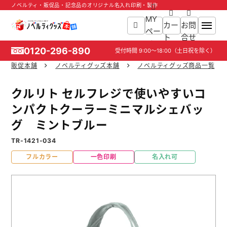
ノベルティ・販促品・記念品のオリジナル名入れ印刷・製作
MY
カー
お問
ペー
ト
合せ
ジ
0120-296-890
受付時間
9:00～18:00
（土日祝を除く）
販促本舗
ノベルティグッズ本舗
ノベルティグッズ商品一覧
ホーム
クルリト セルフレジで使いやすいコ
商品一覧
ンパクトクーラーミニマルシェバッ
グ ミントブルー
ご利用ガイド
TR-1421-034
入稿ガイド
フルカラー
一色印刷
名入れ可
スタッフ紹介
お役立ち情報