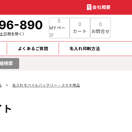
会社概要
96-890
MYペー
カート
お問合せ
土日祝を除く）
ジ
よくあるご質問
名入れ印刷方法
細検索
品
名入れモバイルバッテリー・スマホ用品
イト
円