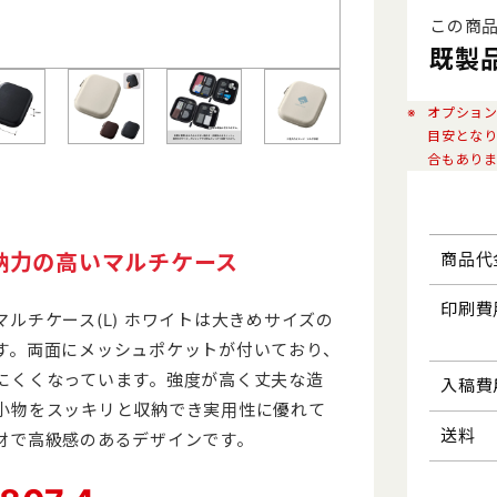
この商
既製品
防犯・防災
工具・メ
オプショ
トラベル・レジャー
夏向けひ
目安とな
合もあり
年末年始特集
ジ
商品代
納力の高いマルチケース
印刷費
ルチケース(L) ホワイトは大きめサイズの
す。両面にメッシュポケットが付いており、
にくくなっています。強度が高く丈夫な造
バ
入稿費
小物をスッキリと収納でき実用性に優れて
送料
材で高級感のあるデザインです。
ル