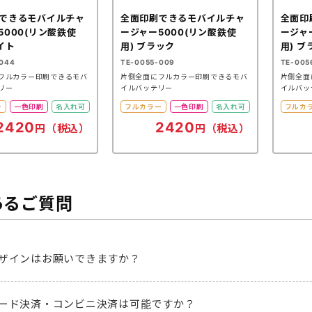
できるモバイルチャ
全面印刷できるモバイルチャ
全面印
5000(リン酸鉄使
ージャー5000(リン酸鉄使
ージャ
イト
用) ブラック
用) ブ
044
TE-0055-009
TE-005
フルカラー印刷できるモバ
片側全面にフルカラー印刷できるモバ
片側全面
リー
イルバッテリー
イルバッ
ー
一色印刷
名入れ可
フルカラー
一色印刷
名入れ可
フルカ
2420
2420
円（税込）
円（税込）
あるご質問
ザインはお願いできますか？
ード決済・コンビニ決済は可能ですか？