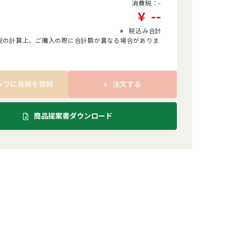
消費税：
-
￥
-
-
税込み合計
税の計算上、ご購入の際に合計額が異なる場合がありま
ッフに見積を依頼
注文する
商品提案書ダウンロード