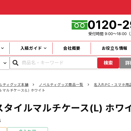
0120-2
受付時間
9:00～18:00
（
入稿ガイド
会社概要
お役立ち情報
検索
詳
ルティグッズ本舗
ノベルティグッズ商品一覧
名入れPC・スマホ用
マルチケース(L) ホワイト
カテゴリー
タイルマルチケース(L) ホワ
キーワード
4
円～
価格帯