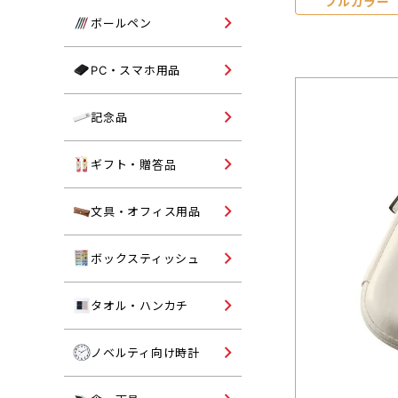
フルカラー
コットンバッグ
単色ボールペン
ボールペン
不織布トートバッグ
多色ボールペン
パソコングッズ
PC・スマホ用品
ポリエステルバッグ
多機能ボールペン
モバイルバッテリー・スマ
ポーチ・鞄
記念品向けタンブラー
記念品
用品
記念品向けマグカップ
オリジナル名入れギフト・
ギフト・贈答品
答品
記念品向けボトル
シャーペン・マーカー
文具・オフィス用品
記念品向けバッグ
印章ケース・朱肉
既製品ボックスティッシュ
ボックスティッシュ
記念品向けタオル
マグネット・フック
記念品向けボールペン
オリジナル名入れタオル・
タオル・ハンカチ
ンカチ
ペンケース・トレイ
記念品向け文具
オリジナル名入れ時計
ノベルティ向け時計
パスケース・ルーペ
記念品向け時計
ノート