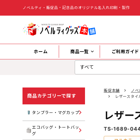
ノベルティ・販促品・記念品のオリジナル名入れ印刷・製作
ホーム
商品一覧
ご利用ガイド
販促本舗
ノベ
商品カテゴリーで探す
レザースタイル
レザース
タンブラー
タンブラー・マグカップ
マグカップ
エコバッグ・トートバッ
TS-1689-04
キャンバストートバッグ
グ
水筒・ボトル