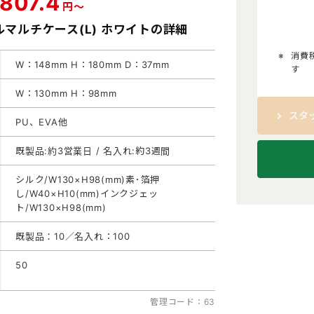
807.4
円～
マルチケース(L) ホワイトの詳細
消費
W：148mm H：180mm D：37mm
す
W：130mm H：98mm
スタ
PU、EVA他
既製品:約3営業日 / 名入れ:約3週間
シルク/W130×H98(mm)素･箔押
し/W40×H10(mm)インクジェッ
ト/W130×H98(mm)
既製品：10／名入れ：100
50
管理コード：63