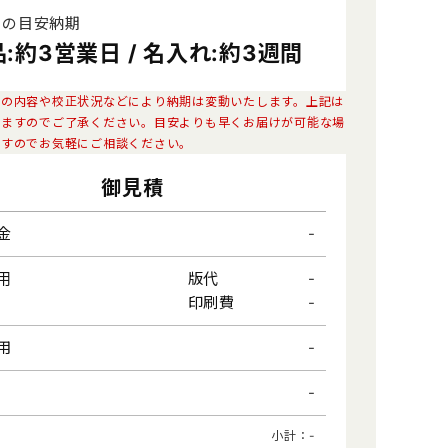
品の目安納期
:約3営業日 / 名入れ:約3週間
ジャー
生活用品
ンの内容や校正状況などにより納期は変動いたします。上記は
んやり・冷感グッズ
冬向けあったか・温感グッズ
りますのでご了承ください。目安よりも早くお届けが可能な場
ますのでお気軽にご相談ください。
御見積
-
金
-
用
版代
-
印刷費
-
用
-
小計：
-