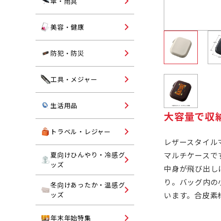
オリジナル名入れ傘・雨具
傘・雨具
ランチグッズ
コスメ・エチケット
美容・健康
ヘルスケア
ライト
防犯・防災
防犯グッズ・反射板
オリジナル名入れ工具・メ
工具・メジャー
ャー
防災グッズ
キッチン・ランドリー
生活用品
大容量で収
掃除用品
トラベルグッズ
トラベル・レジャー
レザースタイルマ
入浴剤・バスグッズ
レジャー用品
マルチケースで
夏向けひんやり・冷感グ
ハンディファン
ッズ
トイレットペーパー
中身が飛び出し
トラベルバッグ・レジャー
折りたたみうちわ
ッグ
り。バッグ内の
冬向けあったか・温感グ
ブランケット
います。合皮素
ッズ
保冷剤
ネックウォーマー・ストー
ご挨拶用タオル・ハンカチ
年末年始特集
冷感マフラー