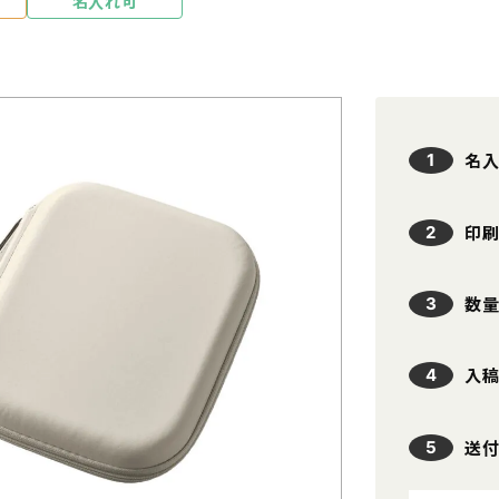
名入れ可
本体色
名入れの可否
印刷方法
ホ
名
条件をリセット
贈
印
数
タンブラー・マグカップ
エコバッ
入
ハ
PC・スマホ用品
記念品
文具・オフィス用品
ボックス
送
ノベルティ向け時計
傘・雨具