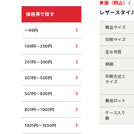
単価（税込） /
USBウォーマー・USB加湿
器
紫外線対策グッズ
レザースタイル
価格帯で探す
その他冬向けグッズ
その他夏向けグッズ
商品サイズ
～99円
印刷サイズ
100円～200円
主な材質
201円～300円
納期
印刷方式と
301円～500円
サイズ
501円～800円
最低ロット
801円～1000円
ケース入り
数
1001円～1500円