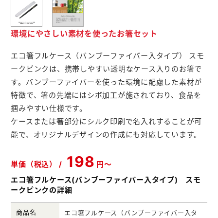
メモ帳本舗
クリアファイル本舗
環境にやさしい素材を使ったお箸セット
ウェットティッシュ本舗
エコ箸フルケース（バンブーファイバー入タイプ） スモ
ークピンクは、携帯しやすい透明なケース入りのお箸で
うちわ本舗
す。バンブーファイバーを使った環境に配慮した素材が
扇子本舗
特徴で、箸の先端にはシボ加工が施されており、食品を
掴みやすい仕様です。
ノベルティグッズ本舗
ケースまたは箸部分にシルク印刷で名入れすることが可
能で、オリジナルデザインの作成にも対応しています。
198
単価（税込） /
円～
エコ箸フルケース(バンブーファイバー入タイプ) スモ
ークピンクの詳細
商品名
エコ箸フルケース（バンブーファイバー入タ