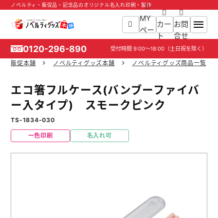
ノベルティ・販促品・記念品のオリジナル名入れ印刷・製作
MY
カー
お問
ペー
ト
合せ
ジ
0120-296-890
受付時間
9:00～18:00
（土日祝を除く）
販促本舗
ノベルティグッズ本舗
ノベルティグッズ商品一覧
ホーム
エコ箸フルケース(バンブーファイバ
商品一覧
ー入タイプ) スモークピンク
TS-1834-030
ご利用ガイド
一色印刷
名入れ可
入稿ガイド
スタッフ紹介
お役立ち情報