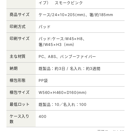
イプ） スモークピンク
商品サイズ
ケース/24×10×205(mm)、箸/約185mm
印刷方式
パッド
印刷サイズ
パッド:ケース:W45×H8、
箸/W45×H3（mm）
主な材質
PC、ABS、バンブーファイバー
納期
既製品：約3日 / 名入れ：約3週間
梱包形態
PP袋
梱包サイズ
W560×H460×D160(mm)
最低ロット
既製品：10／名入れ：100
ケース入り
400
数