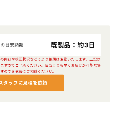
既製品：約3日
品の目安納期
検索
ンの内容や校正状況などにより納期は変動いたします。上記は
りますのでご了承ください。目安よりも早くお届けが可能な場
ますのでお気軽にご相談ください。
スタッフに見積を依頼
グ・トートバッグ
ボールペン
ギフト・贈答品
ティッシュ
タオル・ハンカチ
美容・健康