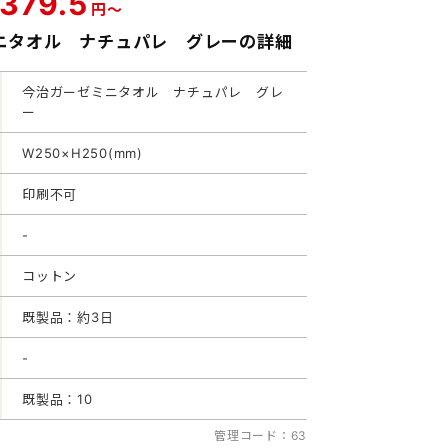
379.5
円～
ニタオル ナチュパレ グレーの詳細
今治ガーゼミニタオル ナチュパレ グレ
ー
W250×H250(mm)
印刷不可
-
コットン
既製品：約3日
-
既製品：10
管理コード：63