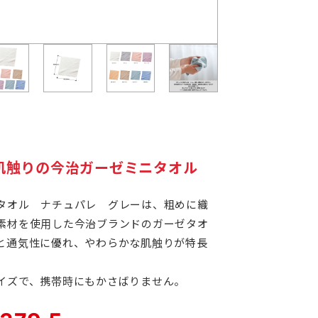
防犯・防災
工具・メ
トラベル・レジャー
夏向けひ
年末年始特集
ジ
肌触りの今治ガーゼミニタオル
タオル ナチュパレ グレーは、粗めに織
素材を使用した今治ブランドのガーゼタオ
と通気性に優れ、やわらかな肌触りが特長
バ
イズで、携帯時にもかさばりません。
ル