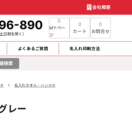
会社概要
96-890
MYペー
カート
お問合せ
土日祝を除く）
ジ
よくあるご質問
名入れ印刷方法
細検索
カチ
名入れタオル・ハンカチ
グレー
円