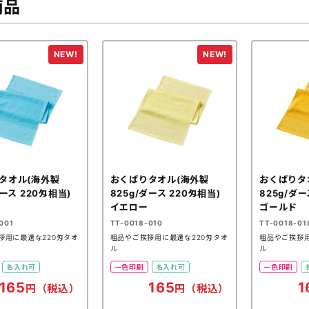
商品
タオル(海外製
おくばりタオル(海外製
おくばりタ
ダース 220匁相当)
825g/ダース 220匁相当)
825g/ダー
イエロー
ゴールド
001
TT-0018-010
TT-0018-01
拶用に最適な220匁タオ
粗品やご挨拶用に最適な220匁タオ
粗品やご挨拶用
ル
ル
名入れ可
一色印刷
名入れ可
一色印刷
165
165
1
円（税込）
円（税込）