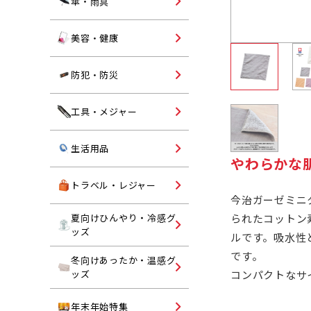
オリジナル名入れ傘・雨具
傘・雨具
ランチグッズ
コスメ・エチケット
美容・健康
ヘルスケア
ライト
防犯・防災
防犯グッズ・反射板
オリジナル名入れ工具・メ
工具・メジャー
ャー
防災グッズ
キッチン・ランドリー
生活用品
やわらかな
掃除用品
トラベルグッズ
トラベル・レジャー
今治ガーゼミニ
入浴剤・バスグッズ
レジャー用品
られたコットン
夏向けひんやり・冷感グ
ハンディファン
ッズ
トイレットペーパー
ルです。吸水性
トラベルバッグ・レジャー
折りたたみうちわ
ッグ
です。
冬向けあったか・温感グ
ブランケット
コンパクトなサ
ッズ
保冷剤
ネックウォーマー・ストー
ご挨拶用タオル・ハンカチ
年末年始特集
冷感マフラー