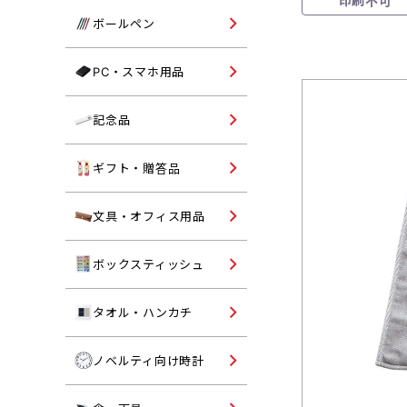
印刷不可
コットンバッグ
単色ボールペン
ボールペン
不織布トートバッグ
多色ボールペン
パソコングッズ
PC・スマホ用品
ポリエステルバッグ
多機能ボールペン
モバイルバッテリー・スマ
ポーチ・鞄
記念品向けタンブラー
記念品
用品
記念品向けマグカップ
オリジナル名入れギフト・
ギフト・贈答品
答品
記念品向けボトル
シャーペン・マーカー
文具・オフィス用品
記念品向けバッグ
印章ケース・朱肉
既製品ボックスティッシュ
ボックスティッシュ
記念品向けタオル
マグネット・フック
記念品向けボールペン
オリジナル名入れタオル・
タオル・ハンカチ
ンカチ
ペンケース・トレイ
記念品向け文具
オリジナル名入れ時計
ノベルティ向け時計
パスケース・ルーペ
記念品向け時計
ノート