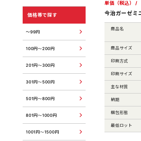
単価（税込） /
USBウォーマー・USB加湿
器
紫外線対策グッズ
今治ガーゼミ
価格帯で探す
その他冬向けグッズ
その他夏向けグッズ
商品名
～99円
商品サイズ
100円～200円
印刷方式
201円～300円
印刷サイズ
301円～500円
主な材質
501円～800円
納期
梱包形態
801円～1000円
最低ロット
1001円～1500円