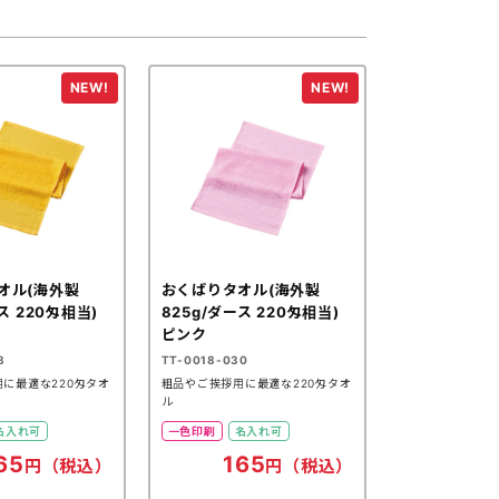
オル(海外製
おくばりタオル(海外製
ス 220匁相当)
825g/ダース 220匁相当)
ピンク
8
TT-0018-030
に最適な220匁タオ
粗品やご挨拶用に最適な220匁タオ
ル
名入れ可
一色印刷
名入れ可
65
165
円（税込）
円（税込）