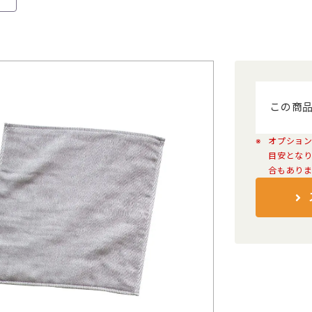
本体色
名入れの可否
印刷方法
ホ
この商
条件をリセット
贈
オプショ
目安とな
合もあり
タンブラー・マグカップ
エコバッ
ハ
PC・スマホ用品
記念品
文具・オフィス用品
ボックス
ノベルティ向け時計
傘・雨具