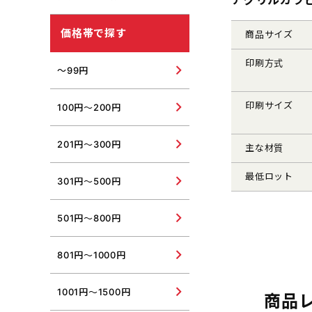
USBウォーマー・USB加湿
器
紫外線対策グッズ
価格帯で探す
商品サイズ
その他冬向けグッズ
その他夏向けグッズ
印刷方式
～99円
印刷サイズ
100円～200円
201円～300円
主な材質
最低ロット
301円～500円
501円～800円
801円～1000円
1001円～1500円
商品