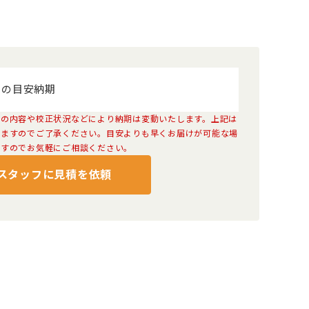
品の目安納期
検索
ンの内容や校正状況などにより納期は変動いたします。上記は
りますのでご了承ください。目安よりも早くお届けが可能な場
ますのでお気軽にご相談ください。
スタッフに見積を依頼
グ・トートバッグ
ボールペン
ギフト・贈答品
ティッシュ
タオル・ハンカチ
美容・健康