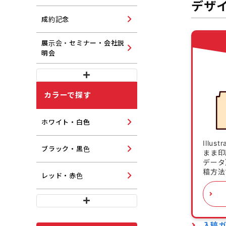
デザ
成約記念
展示会・セミナー・会社説
明会
カラーで探す
ホワイト・白色
Illu
ブラック・黒色
まま印
データ
稿方法
レッド・赤色
入稿