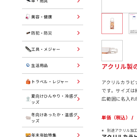
オリジナル名入れ傘・雨具
傘・雨具
ランチグッズ
コスメ・エチケット
美容・健康
ヘルスケア
ライト
防犯・防災
防犯グッズ・反射板
オリジナル名入れ工具・メ
工具・メジャー
ャー
防災グッズ
キッチン・ランドリー
アクリル製
生活用品
掃除用品
トラベルグッズ
トラベル・レジャー
アクリルカラビ
です。サイズは縦
入浴剤・バスグッズ
レジャー用品
夏向けひんやり・冷感グ
ハンディファン
広範囲に名入れ
ッズ
トイレットペーパー
トラベルバッグ・レジャー
折りたたみうちわ
ッグ
冬向けあったか・温感グ
ブランケット
単価（税込） /
ッズ
保冷剤
ネックウォーマー・ストー
別途アクリル加
ご挨拶用タオル・ハンカチ
年末年始特集
冷感マフラー
アクリルカラ