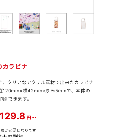
防犯・防災
工具・メ
トラベル・レジャー
夏向けひ
年末年始特集
ジ
のカラビナ
ナ、クリアなアクリル素材で出来たカラビナ
120mm×横42mm×厚み5mmで、本体の
印刷できます。
バ
129.8
円～
ル
工費が必要となります。
ビナの詳細