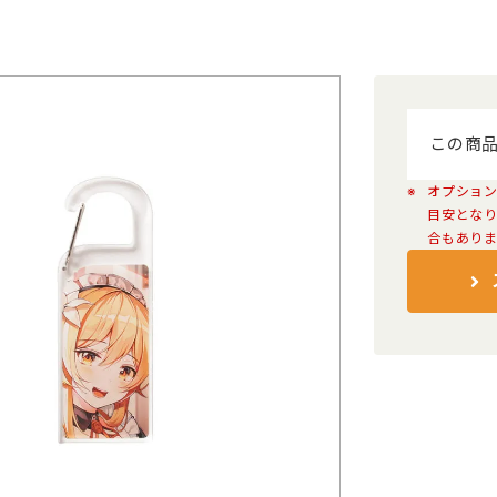
本体色
名入れの可否
印刷方法
ホ
この商
条件をリセット
オプショ
贈
目安とな
合もあり
タンブラー・マグカップ
エコバッ
ハ
PC・スマホ用品
記念品
文具・オフィス用品
ボックス
ノベルティ向け時計
傘・雨具