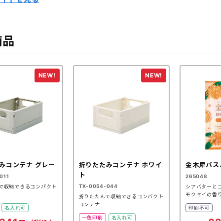
商品
みコンテナ グレー
折りたたみコンテナ ホワイ
金木犀バス
ト
011
265048
TX-0054-044
で収納できるコンパクト
シアバターと
モクセイの香
折りたたんで収納できるコンパクト
コンテナ
名入れ可
印刷不可
一色印刷
名入れ可