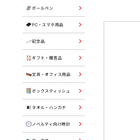
コットンバッグ
単色ボールペン
ボールペン
不織布トートバッグ
多色ボールペン
パソコングッズ
PC・スマホ用品
ポリエステルバッグ
多機能ボールペン
モバイルバッテリー・スマ
ポーチ・鞄
記念品向けタンブラー
記念品
用品
記念品向けマグカップ
オリジナル名入れギフト・
ギフト・贈答品
答品
記念品向けボトル
シャーペン・マーカー
文具・オフィス用品
記念品向けバッグ
印章ケース・朱肉
既製品ボックスティッシュ
ボックスティッシュ
記念品向けタオル
マグネット・フック
記念品向けボールペン
オリジナル名入れタオル・
タオル・ハンカチ
ンカチ
ペンケース・トレイ
記念品向け文具
オリジナル名入れ時計
ノベルティ向け時計
パスケース・ルーペ
記念品向け時計
ノート