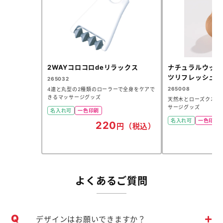
2WAYコロコロdeリラックス
ナチュラルウッド
ツリフレッシュボ
265032
265008
4連と丸型の2種類のローラーで全身をケアで
きるマッサージグッズ
天然木とローズクオー
サージグッズ
名入れ可
一色印刷
名入れ可
一色印刷
220
円（税込）
よくあるご質問
デザインはお願いできますか？