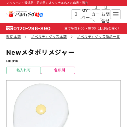
ノベルティ・販促品・記念品のオリジナル名入れ印刷・製作
MY
カー
お問
ペー
ト
合せ
ジ
0120-296-890
受付時間
9:00～18:00
（土日祝を除く）
販促本舗
ノベルティグッズ本舗
ノベルティグッズ商品一覧
ホーム
Newメタボリメジャー
商品一覧
HB016
名入れ可
一色印刷
ご利用ガイド
入稿ガイド
スタッフ紹介
お役立ち情報