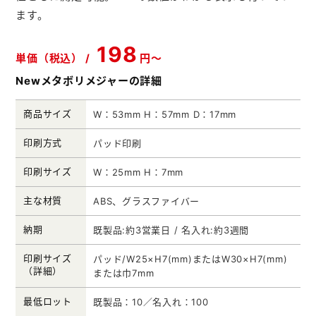
ます。
メモ帳本舗
クリアファイル本舗
198
単価（税込） /
円～
ウェットティッシュ本舗
Newメタボリメジャーの詳細
うちわ本舗
商品サイズ
W：53mm H：57mm D：17mm
扇子本舗
印刷方式
パッド印刷
ノベルティグッズ本舗
印刷サイズ
W：25mm H：7mm
主な材質
ABS、グラスファイバー
納期
既製品:約3営業日 / 名入れ:約3週間
印刷サイズ
パッド/W25×H7(mm)またはW30×H7(mm)
（詳細）
または巾7mm
最低ロット
既製品：10／名入れ：100