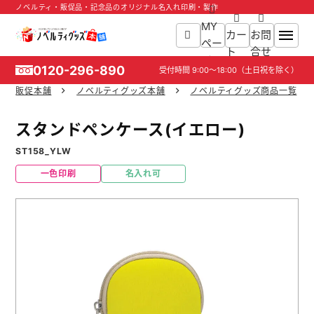
ノベルティ・販促品・記念品のオリジナル名入れ印刷・製作
MY
カー
お問
ペー
ト
合せ
ジ
0120-296-890
受付時間
9:00～18:00
（土日祝を除く）
販促本舗
ノベルティグッズ本舗
ノベルティグッズ商品一覧
ホーム
スタンドペンケース(イエロー)
商品一覧
ST158_YLW
一色印刷
名入れ可
ご利用ガイド
入稿ガイド
スタッフ紹介
お役立ち情報