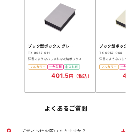
ブック型ボックス グレー
ブック型ボックス
TX-0057-011
TX-0057-044
洋書のようなおしゃれな収納ボックス
洋書のようなおしゃれ
フルカラー
一色印刷
名入れ可
フルカラー
一色印
401.5
40
円（税込）
よくあるご質問
デザインはお願いできますか？