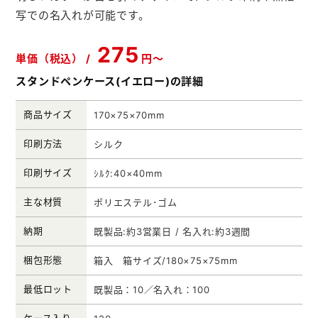
写での名入れが可能です。
メモ帳本舗
クリアファイル本舗
275
単価（税込） /
円～
ウェットティッシュ本舗
スタンドペンケース(イエロー)の詳細
うちわ本舗
商品サイズ
170×75×70mm
扇子本舗
印刷方法
シルク
ノベルティグッズ本舗
印刷サイズ
ｼﾙｸ:40×40mm
主な材質
ポリエステル･ゴム
納期
既製品:約3営業日 / 名入れ:約3週間
梱包形態
箱入 箱サイズ/180×75×75mm
最低ロット
既製品：10／名入れ：100
ケース入り