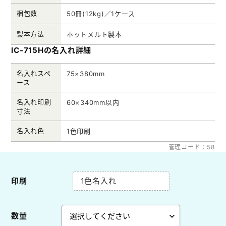
梱包数
50冊(12kg)／1ケース
製本方法
ホットメルト製本
IC-715Hの名入れ詳細
名入れスペ
75×380mm
ース
名入れ印刷
60×340mm以内
寸法
名入れ色
1色印刷
管理コード：58
印刷
1色名入れ
数量