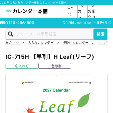
2027年の名入れカレンダー印刷ならカレンダー本舗へ
MY
カレンダー本舗
カー
お問
ペー
ト
合せ
ジ
0120-296-890
受付時間
9:00～18:00
（土日祝を除く）
検索
総合TOP
名入れカレンダー
壁掛けカレンダー
2027年の
ホーム
IC-715H
【早割】H Leaf(リーフ)
商品一覧
名入れ可
一色印刷
ご利用ガイド
入稿ガイド
スタッフ紹介