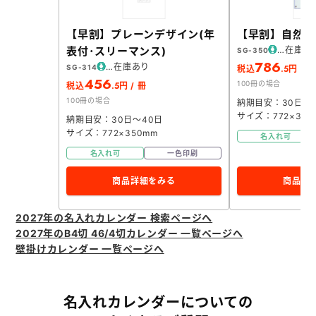
【早割】プレーンデザイン(年
【早割】自然愛
表付･スリーマンス)
在庫あ
SG-350
786
在庫あり
SG-314
.5
税込
円 / 
456
100冊の場合
.5
税込
円 / 冊
100冊の場合
納期目安：30日～
サイズ：772×350
納期目安：30日～40日
サイズ：772×350mm
名入れ可
名入れ可
一色印刷
商品詳細をみる
商品詳
2027年の名入れカレンダー 検索ページへ
2027年のB4切 46/4切カレンダー 一覧ページへ
壁掛けカレンダー 一覧ページへ
名入れカレンダーについての