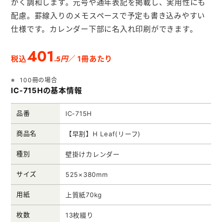
かく調和します。元号や通年表記を掲載し、実用性にも
メモ帳本舗
配慮。罫線入りのメモスペースで予定も書き込みやすい
クリアファイル本舗
仕様です。カレンダー下部に名入れ印刷ができます。
ウェットティッシュ本舗
401
.5円
税込
／ 1冊あたり
うちわ本舗
100冊の場合
扇子本舗
IC-715Hの基本情報
ノベルティグッズ本舗
品番
IC-715H
商品名
【早割】H Leaf(リーフ)
種別
壁掛けカレンダー
サイズ
525×380mm
用紙
上質紙70kg
枚数
13枚綴り