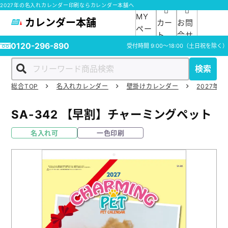
2027年の名入れカレンダー印刷ならカレンダー本舗へ
MY
カレンダー本舗
カー
お問
ペー
ト
合せ
ジ
0120-296-890
受付時間
9:00～18:00
（土日祝を除く）
検索
総合TOP
名入れカレンダー
壁掛けカレンダー
2027年の
ホーム
SA-342
【早割】チャーミングペット
商品一覧
名入れ可
一色印刷
ご利用ガイド
入稿ガイド
スタッフ紹介