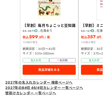
【早割】毎月ちょこっと豆知識
【早割】ミニ 
在庫あり
在庫あ
SG-2671
SG-127
599
357
.5
.5
税込
円 / 冊
税込
円 / 冊
100冊の場合
100冊の場合
納期目安：30日～40日
納期目安：30日～
サイズ：535×380mm
サイズ：375×255
名入れ可
一色印刷
名入れ可
商品詳細をみる
商品詳
2027年の名入れカレンダー 検索ページへ
2027年のB4切 46/4切カレンダー 一覧ページへ
壁掛けカレンダー 一覧ページへ