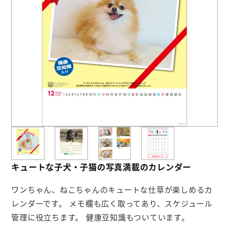
お役立ち情報
よくあるご質問
会社概要
お問い合わせ
ポケットティッシュ本舗
カレンダー本舗
キュートな子犬・子猫の写真満載のカレンダー
カイロ本舗
ワンちゃん、ねこちゃんのキュートな仕草が楽しめるカ
キャンディー本舗
レンダーです。 メモ欄も広く取ってあり、スケジュール
ボックスティッシュ本舗
管理に役立ちます。 健康豆知識もついています。