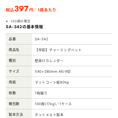
メモ帳本舗
397
円
税込
／ 1冊あたり
クリアファイル本舗
100冊の場合
ウェットティッシュ本舗
SA-342の基本情報
うちわ本舗
品番
SA-342
扇子本舗
商品名
【早割】チャーミングペット
ノベルティグッズ本舗
種別
壁掛けカレンダー
サイズ
540×380mm 46/4切
用紙
マットコート紙90kg
枚数
7枚綴り
梱包数
100冊(17kg)／1ケース
製本方法
ホットメルト製本